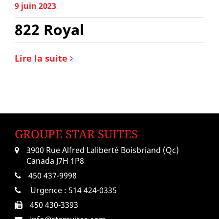
9 juin 2023
822 Royal
Lire la suite
GROUPE STAR SUITES
3900 Rue Alfred Laliberté Boisbriand (Qc)
Canada J7H 1P8
450 437-9998
Urgence :
514 424-0335
450 430-3393