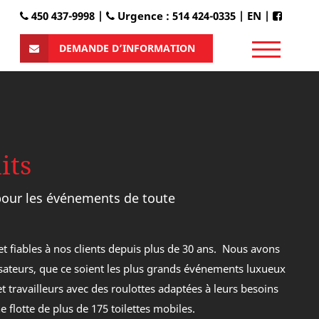
450 437-9998 |
Urgence : 514 424-0335
|
EN
|
DEMANDE D’INFORMATION
its
pour les événements de toute
 et fiables à nos clients depuis plus de 30 ans. Nous avons
lisateurs, que ce soient les plus grands événements luxueux
ADA
Modèle
Star
Élite
et travailleurs avec des roulottes adaptées à leurs besoins
individuel
 flotte de plus de 175 toilettes mobiles.