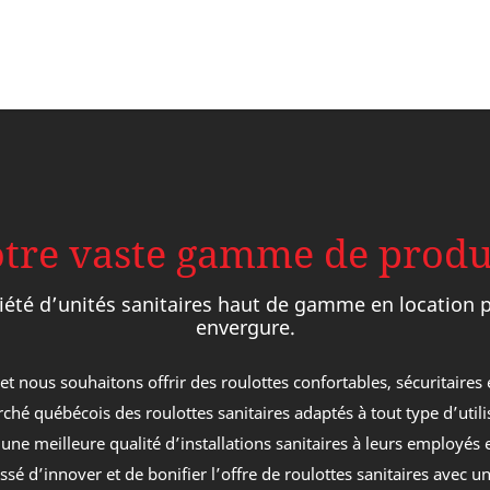
tre vaste gamme de produ
iété d’unités sanitaires haut de gamme en location 
envergure.
et nous souhaitons offrir des roulottes confortables, sécuritaires
rché québécois des roulottes sanitaires adaptés à tout type d’uti
e
Prestige
822
Élégance
r une meilleure qualité d’installations sanitaires à leurs employés 
Royal
é d’innover et de bonifier l’offre de roulottes sanitaires avec une