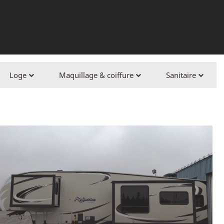
gnature
 & maquillage (CCM)
 exécutif
6 loges
Loge
Maquillage & coiffure
Sanitaire